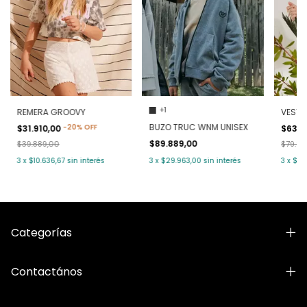
+1
REMERA GROOVY
VESTI
BUZO TRUC WNM UNISEX
-
20
%
OFF
$31.910,00
$63.9
$89.889,00
$39.889,00
$79.88
3
x
$10.636,67
sin interés
3
x
$29.963,00
sin interés
3
x
$21.
Categorías
Contactános