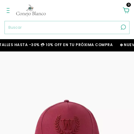
0
LES HASTA -30% 💳 10% OFF EN TU PRÓXIMA COMPRA
❄️ NUEVA T