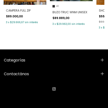
+1
CAMPERA FULL ZIP
SHORT 
BUZO TRUC WNM UNISEX
$89.000,00
$55.2
$89.889,00
$69.0
3
x
$29.666,67
sin interés
3
x
$29.963,00
sin interés
3
x
$18
Categorías
Contactános