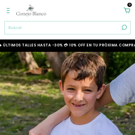
0
OS TALLES HASTA -30% 💳 10% OFF EN TU PRÓXIMA COMPRA
❄️ N